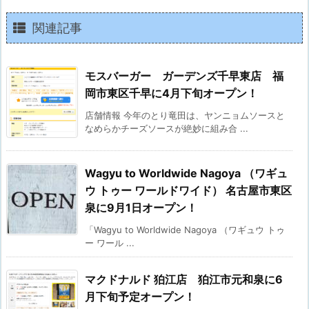
関連記事
モスバーガー ガーデンズ千早東店 福
岡市東区千早に4月下旬オープン！
店舗情報 今年のとり竜田は、ヤンニョムソースと
なめらかチーズソースが絶妙に組み合 ...
Wagyu to Worldwide Nagoya （ワギュ
ウ トゥー ワールドワイド） 名古屋市東区
泉に9月1日オープン！
「Wagyu to Worldwide Nagoya （ワギュウ トゥ
ー ワール ...
マクドナルド 狛江店 狛江市元和泉に6
月下旬予定オープン！