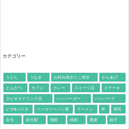
カテゴリー
うどん
うなぎ
お好み焼きたこ焼き
からあげ
とんかつ
カフェ
カレー
スイーツ店
ステーキ
タピオカドリンク店
ハンバーガー
ハンバーグ
ピザ&パスタ
ベーカリーパン屋
ラーメン
丼
寿司
弁当
未分類
海鮮
焼肉
蕎麦
餃子