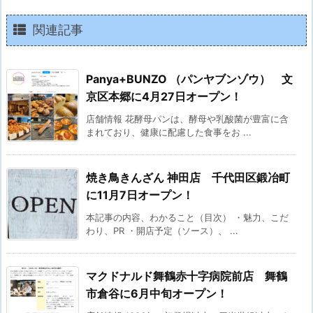
関連記事
Panya+BUNZO （パンヤブンゾウ） 文
京区本郷に4月27日オープン！
店舗情報 花酵母パンは、酵母や乳酸菌が豊富に含
まれており、健康に配慮した食事をお ...
焼き鳥きんざん 神田店 千代田区鍛冶町
に11月7日オープン！
本記事の内容、わかること（目次） ・魅力、こだ
わり、PR ・開店予定（ソース）、 ...
マクドナルド舞鶴赤十字病院前店 舞鶴
市倉谷に6月中旬オープン！