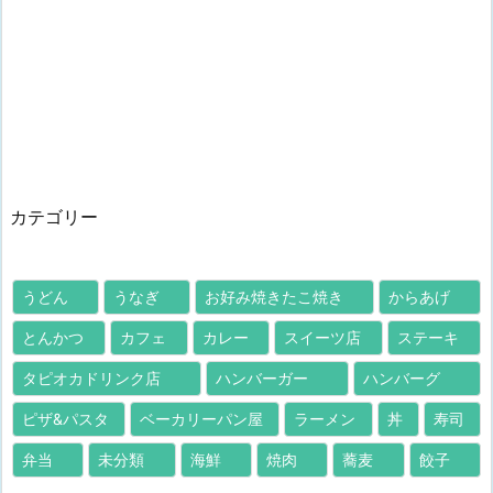
カテゴリー
うどん
うなぎ
お好み焼きたこ焼き
からあげ
とんかつ
カフェ
カレー
スイーツ店
ステーキ
タピオカドリンク店
ハンバーガー
ハンバーグ
ピザ&パスタ
ベーカリーパン屋
ラーメン
丼
寿司
弁当
未分類
海鮮
焼肉
蕎麦
餃子