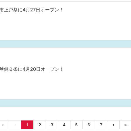
市上戸祭に4月27日オープン！
琴似２条に4月20日オープン！
«
‹
1
2
3
4
5
6
7
›
»