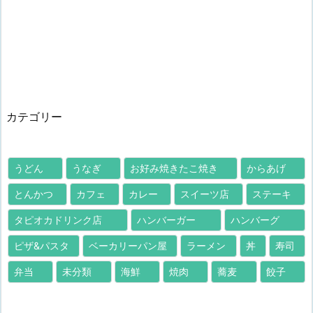
カテゴリー
うどん
うなぎ
お好み焼きたこ焼き
からあげ
とんかつ
カフェ
カレー
スイーツ店
ステーキ
タピオカドリンク店
ハンバーガー
ハンバーグ
ピザ&パスタ
ベーカリーパン屋
ラーメン
丼
寿司
弁当
未分類
海鮮
焼肉
蕎麦
餃子