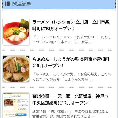
関連記事
ラーメンコレクション 立川店 立川市柴
崎町に10月オープン！
「ラーメンコレクション」：お店の魅力、こだわり
についての紹介 日本初ラーメン新業 ...
らぁめん しょうがの海 長岡市小曽根町
に9月オープン！
「らぁめん しょうがの海」：お店の魅力、こだわ
りについての紹介 『しょうがの海ら ...
蘭州拉麺 一天一面 北野坂店 神戸市
中央区加納町に12月オープン！
店舗情報 「蘭州拉麺」は、中国の西北地方にある
甘粛省の州都、蘭州で愛されてきた昔 ...