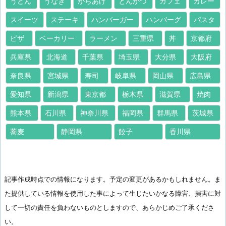
うどん
うなぎ
からあげ
とんかつ
カフェ
カレー
スイーツ
ステーキ
ハンバーガー
ハンバーグ
パスタ
ピザ
ベーカリー
ラーメン
三重県
丼
京都府
兵庫県
北海道
千葉県
埼玉県
大分県
大阪府
奈良県
宮城県
寿司
岐阜県
岡山県
広島県
愛知県
新潟県
東京都
栃木県
滋賀県
焼肉
熊本県
石川県
神奈川県
福岡県
群馬県
茨城県
蕎麦
静岡県
餃子
香川県
記事作成時点での情報になります。予定の変更があるかもしれません。ま
た提供している情報を使用した事によって生じたいかなる障害、損害に対
して一切の責任を負わないものとしますので、あらかじめご了承くださ
い。