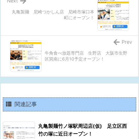
Next
丸亀製麺 尼崎つかしん店 尼崎市塚口本
町にオープン！
Prev
牛角食べ放題専門店 生野店 大阪市生野
区巽南に6月10予定オープン！
関連記事
丸亀製麺竹ノ塚駅周辺店(仮) 足立区西
竹の塚に近日オープン！