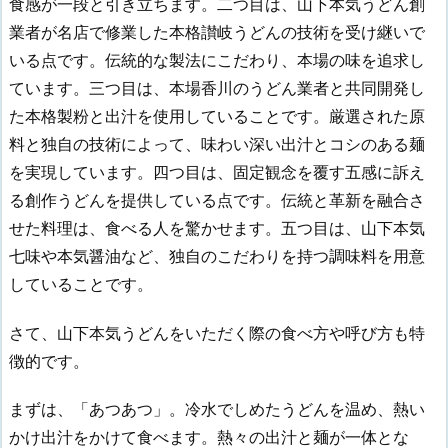
食感が一段と引き立ちます。二つ目は、山下本気うどん創
業者が名店で修業した本格讃岐うどんの技術を受け継いで
いる点です。伝統的な製法にこだわり、本場の味を追求し
ています。三つ目は、本場香川のうどん業者と共同開発し
た本格製粉と出汁を使用していることです。厳選された原
料と独自の技術によって、味わい深い出汁とコシのある麺
を実現しています。四つ目は、固定観念を覆す五感に訴え
る創作うどんを提供している点です。伝統と革新を融合さ
せた料理は、食べる人を驚かせます。五つ目は、山下本気
七味や本気醤油など、独自のこだわりを持つ調味料を用意
していることです。
さて、山下本気うどんをいただく際の食べ方や呼び方も特
徴的です。
まずは、「あつあつ」。冷水でしめたうどんを温め、熱い
かけ出汁をかけて食べます。熱々の出汁と麺が一体とな