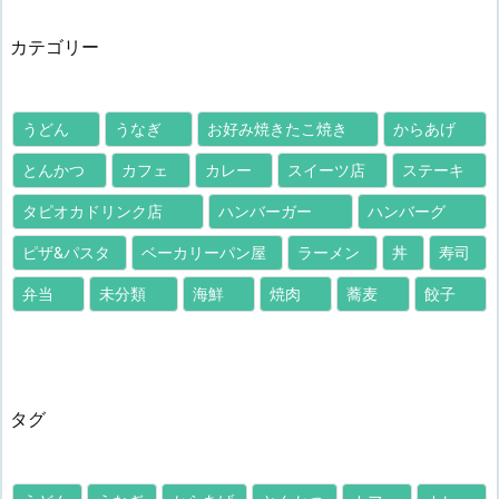
カテゴリー
うどん
うなぎ
お好み焼きたこ焼き
からあげ
とんかつ
カフェ
カレー
スイーツ店
ステーキ
タピオカドリンク店
ハンバーガー
ハンバーグ
ピザ&パスタ
ベーカリーパン屋
ラーメン
丼
寿司
弁当
未分類
海鮮
焼肉
蕎麦
餃子
タグ