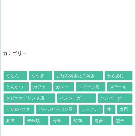
カテゴリー
うどん
うなぎ
お好み焼きたこ焼き
からあげ
とんかつ
カフェ
カレー
スイーツ店
ステーキ
タピオカドリンク店
ハンバーガー
ハンバーグ
ピザ&パスタ
ベーカリーパン屋
ラーメン
丼
寿司
弁当
未分類
海鮮
焼肉
蕎麦
餃子