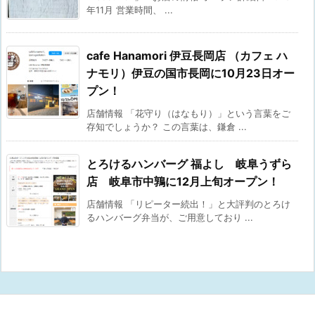
年11月 営業時間、 ...
cafe Hanamori 伊豆長岡店 （カフェ ハ
ナモリ）伊豆の国市長岡に10月23日オー
プン！
店舗情報 「花守り（はなもり）」という言葉をご
存知でしょうか？ この言葉は、鎌倉 ...
とろけるハンバーグ 福よし 岐阜うずら
店 岐阜市中鶉に12月上旬オープン！
店舗情報 「リピーター続出！」と大評判のとろけ
るハンバーグ弁当が、ご用意しており ...