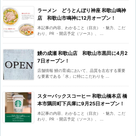
ラーメン どうとんぼり神座 和歌山鳴神
店 和歌山市鳴神に12月オープン！
本記事の内容、わかること（目次） ・魅力、こだ
わり、PR ・開店予定（ソース）、 ...
鰻の成瀬 和歌山店 和歌山市黒田に4月2
7日オープン！
店舗情報 鰻の育成において、品質を左右する重要
な要素である「水」に特にこだわりを ...
スターバックスコーヒー 和歌山橋本店 橋
本市隅田町下兵庫に9月25日オープン！
本記事の内容、わかること（目次） ・魅力、こだ
わり、PR ・開店予定（ソース）、 ...