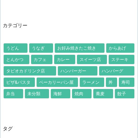
カテゴリー
うどん
うなぎ
お好み焼きたこ焼き
からあげ
とんかつ
カフェ
カレー
スイーツ店
ステーキ
タピオカドリンク店
ハンバーガー
ハンバーグ
ピザ&パスタ
ベーカリーパン屋
ラーメン
丼
寿司
弁当
未分類
海鮮
焼肉
蕎麦
餃子
タグ