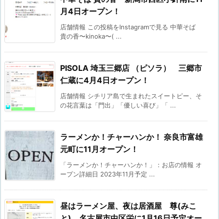
月4日オープン！
店舗情報 この投稿をInstagramで見る 中華そば
貴の香〜kinoka〜( ...
PISOLA 埼玉三郷店 （ピソラ） 三郷市
仁蔵に4月4日オープン！
店舗情報 シチリア島で生まれたスイートピー、そ
の花言葉は「門出」「優しい喜び」「 ...
ラーメンか！チャーハンか！ 奈良市富雄
元町に11月オープン！
「ラーメンか！チャーハンか！」：お店の情報 オ
ープン詳細日 2023年11月予定 ...
昼はラーメン屋、夜は居酒屋 尊(みこ
と) 名古屋市中区栄に1月16日予定オー