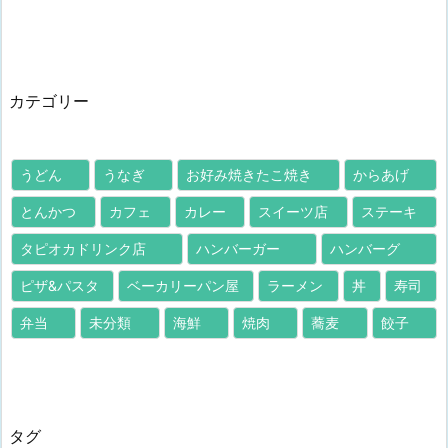
カテゴリー
うどん
うなぎ
お好み焼きたこ焼き
からあげ
とんかつ
カフェ
カレー
スイーツ店
ステーキ
タピオカドリンク店
ハンバーガー
ハンバーグ
ピザ&パスタ
ベーカリーパン屋
ラーメン
丼
寿司
弁当
未分類
海鮮
焼肉
蕎麦
餃子
タグ