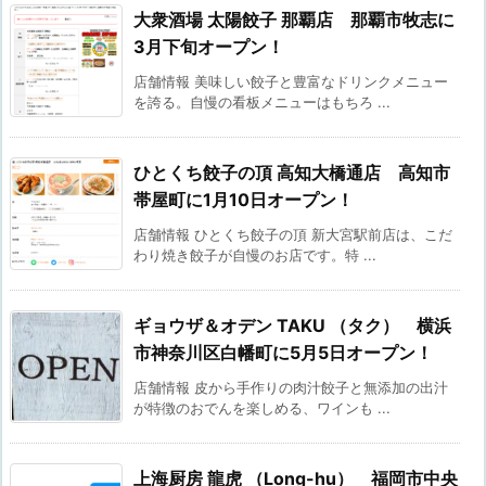
大衆酒場 太陽餃子 那覇店 那覇市牧志に
3月下旬オープン！
店舗情報 美味しい餃子と豊富なドリンクメニュー
を誇る。自慢の看板メニューはもちろ ...
ひとくち餃子の頂 高知大橋通店 高知市
帯屋町に1月10日オープン！
店舗情報 ひとくち餃子の頂 新大宮駅前店は、こだ
わり焼き餃子が自慢のお店です。特 ...
ギョウザ＆オデン TAKU （タク） 横浜
市神奈川区白幡町に5月5日オープン！
店舗情報 皮から手作りの肉汁餃子と無添加の出汁
が特徴のおでんを楽しめる、ワインも ...
上海厨房 龍虎 （Long-hu） 福岡市中央