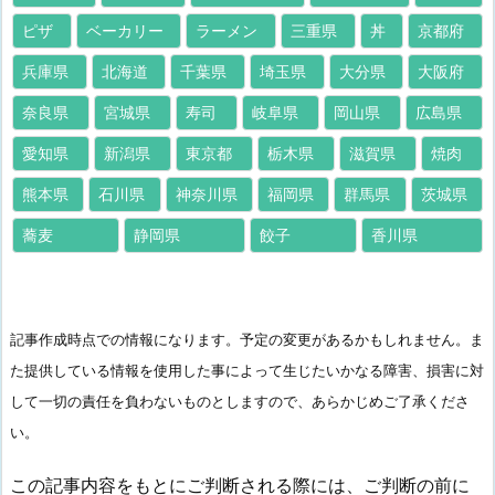
ピザ
ベーカリー
ラーメン
三重県
丼
京都府
兵庫県
北海道
千葉県
埼玉県
大分県
大阪府
奈良県
宮城県
寿司
岐阜県
岡山県
広島県
愛知県
新潟県
東京都
栃木県
滋賀県
焼肉
熊本県
石川県
神奈川県
福岡県
群馬県
茨城県
蕎麦
静岡県
餃子
香川県
記事作成時点での情報になります。予定の変更があるかもしれません。ま
た提供している情報を使用した事によって生じたいかなる障害、損害に対
して一切の責任を負わないものとしますので、あらかじめご了承くださ
い。
この記事内容をもとにご判断される際には、ご判断の前に