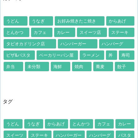
うどん
うなぎ
お好み焼きたこ焼き
からあげ
とんかつ
カフェ
カレー
スイーツ店
ステーキ
タピオカドリンク店
ハンバーガー
ハンバーグ
ピザ&パスタ
ベーカリーパン屋
ラーメン
丼
寿司
弁当
未分類
海鮮
焼肉
蕎麦
餃子
タグ
うどん
うなぎ
からあげ
とんかつ
カフェ
カレー
スイーツ
ステーキ
ハンバーガー
ハンバーグ
パスタ