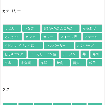
カテゴリー
うどん
うなぎ
お好み焼きたこ焼き
からあげ
とんかつ
カフェ
カレー
スイーツ店
ステーキ
タピオカドリンク店
ハンバーガー
ハンバーグ
ピザ&パスタ
ベーカリーパン屋
ラーメン
丼
寿司
弁当
未分類
海鮮
焼肉
蕎麦
餃子
タグ