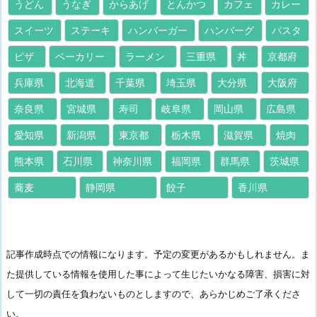
うどん
うなぎ
からあげ
とんかつ
カフェ
カレー
スイーツ
ステーキ
ハンバーガー
ハンバーグ
パスタ
ピザ
ベーカリー
ラーメン
三重県
丼
京都府
兵庫県
北海道
千葉県
埼玉県
大分県
大阪府
奈良県
宮城県
寿司
岐阜県
岡山県
広島県
愛知県
新潟県
東京都
栃木県
滋賀県
焼肉
熊本県
石川県
神奈川県
福岡県
群馬県
茨城県
蕎麦
静岡県
餃子
香川県
記事作成時点での情報になります。予定の変更があるかもしれません。ま
た提供している情報を使用した事によって生じたいかなる障害、損害に対
して一切の責任を負わないものとしますので、あらかじめご了承くださ
い。