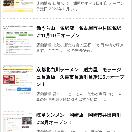
店舗情報 店舗名 つけ麺屋やすべえ田町店 オープン
予定日 2023年11月 ジャ ...
麺うら山 名駅店 名古屋市中村区名駅
に11月10日オープン！
店舗情報 北陸の新たな食の宝石、​1​が日本橋で輝き
ます。ここでは、鮨の技法が光 ...
京都北白川ラーメン 魁力屋 モラージ
ュ菖蒲店 久喜市菖蒲町菖蒲に6月オープ
ン！
店舗情報 醤油に、とことんこだわる当店では、大
豆の旨味を最大限に引き出すために、 ...
岐阜タンメン 岡崎店 岡崎市井田南町
に8月オープン！
店舗情報 『岐阜タンメン』は、豚ガラスープにニ