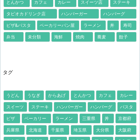
とんかつ
カフェ
カレー
スイーツ店
ステーキ
タピオカドリンク店
ハンバーガー
ハンバーグ
ピザ&パスタ
ベーカリーパン屋
ラーメン
丼
寿司
弁当
未分類
海鮮
焼肉
蕎麦
餃子
タグ
うどん
うなぎ
からあげ
とんかつ
カフェ
カレー
スイーツ
ステーキ
ハンバーガー
ハンバーグ
パスタ
ピザ
ベーカリー
ラーメン
三重県
丼
京都府
兵庫県
北海道
千葉県
埼玉県
大分県
大阪府