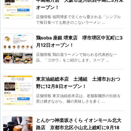
オープン！
店舗情報 福岡博多で古くから愛される「シンプル
で毎日食べても飽きのこないラーメン ...
鶏soba 座銀 堺東店 堺市堺区中瓦町に3
月12日オープン！
店舗情報 鶏白湯ラーメンで知られる代表的な一
品、「ゴボウ」をご紹介します。スープ ...
東京油組総本店 土浦組 土浦市おおつ
野に12月8日オープン！
店舗情報 東京油組総本店は、老舗製麺所の伝統を
受け継ぎながら、麺の美味しさを多く ...
とんかつ神楽坂さくら イオンモール北大
路店 京都市北区小山北上総町に9月18