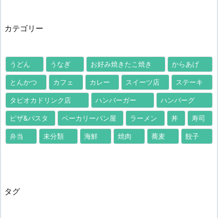
カテゴリー
うどん
うなぎ
お好み焼きたこ焼き
からあげ
とんかつ
カフェ
カレー
スイーツ店
ステーキ
タピオカドリンク店
ハンバーガー
ハンバーグ
ピザ&パスタ
ベーカリーパン屋
ラーメン
丼
寿司
弁当
未分類
海鮮
焼肉
蕎麦
餃子
タグ