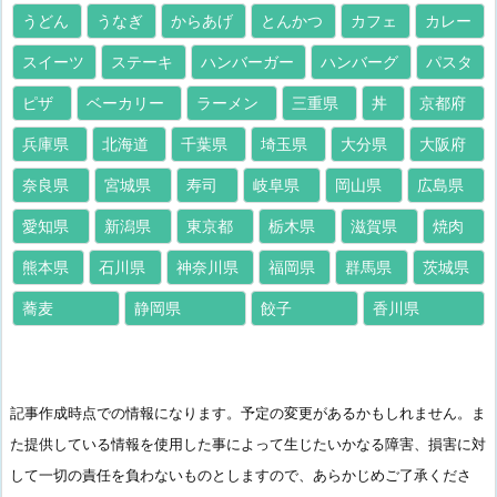
うどん
うなぎ
からあげ
とんかつ
カフェ
カレー
スイーツ
ステーキ
ハンバーガー
ハンバーグ
パスタ
ピザ
ベーカリー
ラーメン
三重県
丼
京都府
兵庫県
北海道
千葉県
埼玉県
大分県
大阪府
奈良県
宮城県
寿司
岐阜県
岡山県
広島県
愛知県
新潟県
東京都
栃木県
滋賀県
焼肉
熊本県
石川県
神奈川県
福岡県
群馬県
茨城県
蕎麦
静岡県
餃子
香川県
記事作成時点での情報になります。予定の変更があるかもしれません。ま
た提供している情報を使用した事によって生じたいかなる障害、損害に対
して一切の責任を負わないものとしますので、あらかじめご了承くださ