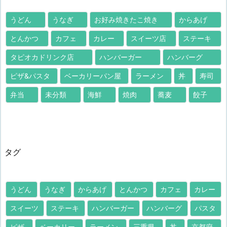
うどん
うなぎ
お好み焼きたこ焼き
からあげ
とんかつ
カフェ
カレー
スイーツ店
ステーキ
タピオカドリンク店
ハンバーガー
ハンバーグ
ピザ&パスタ
ベーカリーパン屋
ラーメン
丼
寿司
弁当
未分類
海鮮
焼肉
蕎麦
餃子
タグ
うどん
うなぎ
からあげ
とんかつ
カフェ
カレー
スイーツ
ステーキ
ハンバーガー
ハンバーグ
パスタ
ピザ
ベーカリー
ラーメン
三重県
丼
京都府