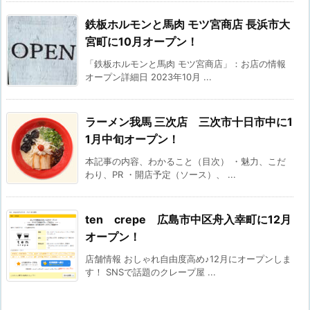
鉄板ホルモンと馬肉 モツ宮商店 長浜市大
宮町に10月オープン！
「鉄板ホルモンと馬肉 モツ宮商店」：お店の情報
オープン詳細日 2023年10月 ...
ラーメン我馬 三次店 三次市十日市中に1
1月中旬オープン！
本記事の内容、わかること（目次） ・魅力、こだ
わり、PR ・開店予定（ソース）、 ...
ten crepe 広島市中区舟入幸町に12月
オープン！
店舗情報 おしゃれ自由度高め♪12月にオープンしま
す！ SNSで話題のクレープ屋 ...