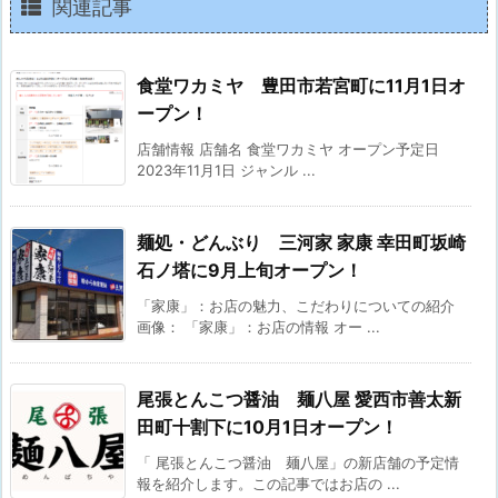
関連記事
食堂ワカミヤ 豊田市若宮町に11月1日オ
ープン！
店舗情報 店舗名 食堂ワカミヤ オープン予定日
2023年11月1日 ジャンル ...
麺処・どんぶり 三河家 家康 幸田町坂崎
石ノ塔に9月上旬オープン！
「家康」：お店の魅力、こだわりについての紹介
画像： 「家康」：お店の情報 オー ...
尾張とんこつ醤油 麺八屋 愛西市善太新
田町十割下に10月1日オープン！
「 尾張とんこつ醤油 麺八屋」の新店舗の予定情
報を紹介します。この記事ではお店の ...