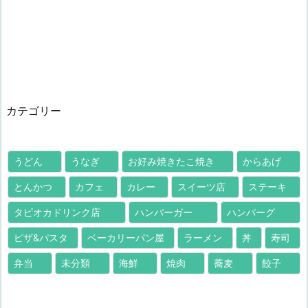
カテゴリー
うどん
うなぎ
お好み焼きたこ焼き
からあげ
とんかつ
カフェ
カレー
スイーツ店
ステーキ
タピオカドリンク店
ハンバーガー
ハンバーグ
ピザ&パスタ
ベーカリーパン屋
ラーメン
丼
寿司
弁当
未分類
海鮮
焼肉
蕎麦
餃子