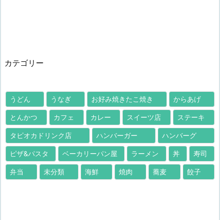
カテゴリー
うどん
うなぎ
お好み焼きたこ焼き
からあげ
とんかつ
カフェ
カレー
スイーツ店
ステーキ
タピオカドリンク店
ハンバーガー
ハンバーグ
ピザ&パスタ
ベーカリーパン屋
ラーメン
丼
寿司
弁当
未分類
海鮮
焼肉
蕎麦
餃子