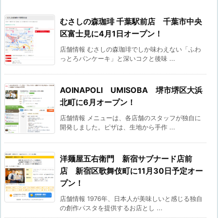
むさしの森珈琲 千葉駅前店 千葉市中央
区富士見に4月1日オープン！
店舗情報 むさしの森珈琲でしか味わえない「ふわ
っとろパンケーキ」と深いコクと後味 ...
AOINAPOLI UMISOBA 堺市堺区大浜
北町に6月オープン！
店舗情報 メニューは、各店舗のスタッフが独自に
開発しました。ピザは、生地から手作 ...
洋麺屋五右衛門 新宿サブナード店前
店 新宿区歌舞伎町に11月30日予定オー
プン！
店舗情報 1976年、日本人が美味しいと感じる独自
の創作パスタを提供するお店とし ...