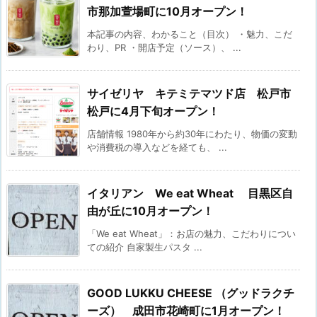
市那加萱場町に10月オープン！
本記事の内容、わかること（目次） ・魅力、こだ
わり、PR ・開店予定（ソース）、 ...
サイゼリヤ キテミテマツド店 松戸市
松戸に4月下旬オープン！
店舗情報 1980年から約30年にわたり、物価の変動
や消費税の導入などを経ても、 ...
イタリアン We eat Wheat 目黒区自
由が丘に10月オープン！
「We eat Wheat」：お店の魅力、こだわりについ
ての紹介 自家製生パスタ ...
GOOD LUKKU CHEESE （グッドラクチ
ーズ） 成田市花崎町に1月オープン！