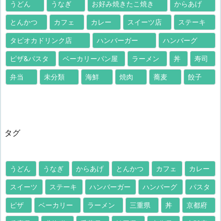
うどん
うなぎ
お好み焼きたこ焼き
からあげ
とんかつ
カフェ
カレー
スイーツ店
ステーキ
タピオカドリンク店
ハンバーガー
ハンバーグ
ピザ&パスタ
ベーカリーパン屋
ラーメン
丼
寿司
弁当
未分類
海鮮
焼肉
蕎麦
餃子
タグ
うどん
うなぎ
からあげ
とんかつ
カフェ
カレー
スイーツ
ステーキ
ハンバーガー
ハンバーグ
パスタ
ピザ
ベーカリー
ラーメン
三重県
丼
京都府