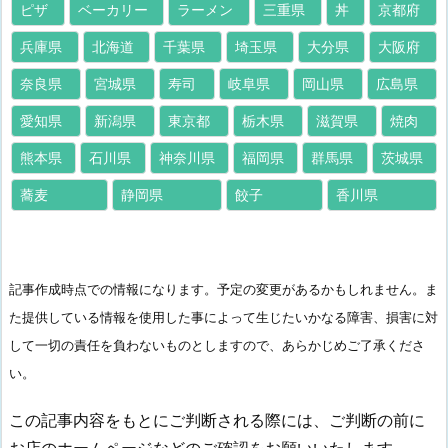
ピザ
ベーカリー
ラーメン
三重県
丼
京都府
兵庫県
北海道
千葉県
埼玉県
大分県
大阪府
奈良県
宮城県
寿司
岐阜県
岡山県
広島県
愛知県
新潟県
東京都
栃木県
滋賀県
焼肉
熊本県
石川県
神奈川県
福岡県
群馬県
茨城県
蕎麦
静岡県
餃子
香川県
記事作成時点での情報になります。予定の変更があるかもしれません。ま
た提供している情報を使用した事によって生じたいかなる障害、損害に対
して一切の責任を負わないものとしますので、あらかじめご了承くださ
い。
この記事内容をもとにご判断される際には、ご判断の前に