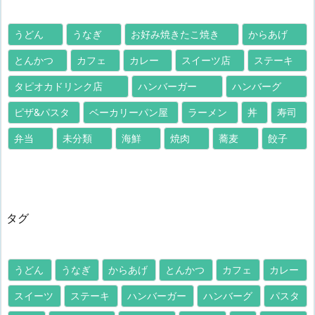
うどん
うなぎ
お好み焼きたこ焼き
からあげ
とんかつ
カフェ
カレー
スイーツ店
ステーキ
タピオカドリンク店
ハンバーガー
ハンバーグ
ピザ&パスタ
ベーカリーパン屋
ラーメン
丼
寿司
弁当
未分類
海鮮
焼肉
蕎麦
餃子
タグ
うどん
うなぎ
からあげ
とんかつ
カフェ
カレー
スイーツ
ステーキ
ハンバーガー
ハンバーグ
パスタ