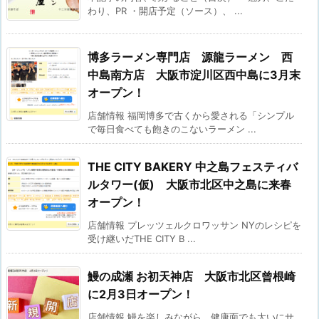
わり、PR ・開店予定（ソース）、 ...
博多ラーメン専門店 源龍ラーメン 西
中島南方店 大阪市淀川区西中島に3月末
オープン！
店舗情報 福岡博多で古くから愛される「シンプル
で毎日食べても飽きのこないラーメン ...
THE CITY BAKERY 中之島フェスティバ
ルタワー(仮) 大阪市北区中之島に来春
オープン！
店舗情報 プレッツェルクロワッサン NYのレシピを
受け継いだTHE CITY B ...
鰻の成瀬 お初天神店 大阪市北区曾根崎
に2月3日オープン！
店舗情報 鰻を楽しみながら、健康面でも大いにサ