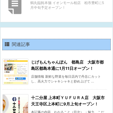
鶴丸饂飩本舗 イオンモール柏店 柏市豊町に5
月中旬予定オープン！
関連記事
じげもんちゃんぽん 都島店 大阪市都
島区都島本通に1月11日オープン！
店舗情報 新鮮な野菜を毎日店内で丹念にカット
し、高火力でシャキシャキと炒め上げて ...
十二分屋 上本町ＹＵＦＵＲＡ店 大阪市
天王寺区上本町に9月上旬オープン！
本記事の内容、わかること（目次） ・魅力、こだ