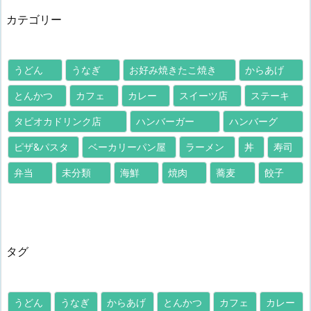
カテゴリー
うどん
うなぎ
お好み焼きたこ焼き
からあげ
とんかつ
カフェ
カレー
スイーツ店
ステーキ
タピオカドリンク店
ハンバーガー
ハンバーグ
ピザ&パスタ
ベーカリーパン屋
ラーメン
丼
寿司
弁当
未分類
海鮮
焼肉
蕎麦
餃子
タグ
うどん
うなぎ
からあげ
とんかつ
カフェ
カレー