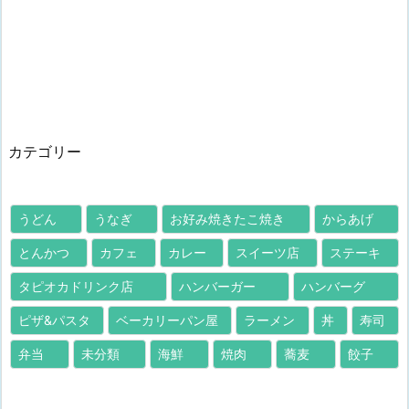
カテゴリー
うどん
うなぎ
お好み焼きたこ焼き
からあげ
とんかつ
カフェ
カレー
スイーツ店
ステーキ
タピオカドリンク店
ハンバーガー
ハンバーグ
ピザ&パスタ
ベーカリーパン屋
ラーメン
丼
寿司
弁当
未分類
海鮮
焼肉
蕎麦
餃子