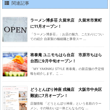
関連記事
ラーメン博多荘 久留米店 久留米市東町
に11月オープン！
「ラーメン博多荘」：お店の魅力、こだわりについ
ての紹介 自家製の極細麺と豚骨スー ...
将泰庵 ユニモちはら台店 市原市ちはら
台西に9月中旬オープン！
「MY YAKINIKU STYLE 将泰庵」の新店舗の予定情
報を紹介します。こ ...
どうとんぼり神座 戎橋店 大阪市中央区
難波に7月オープン！
店舗情報 「どうとんぼり神座」という名前のラー
メン。その味わいは一体どんなものな ...