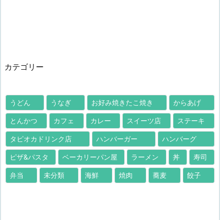
カテゴリー
うどん
うなぎ
お好み焼きたこ焼き
からあげ
とんかつ
カフェ
カレー
スイーツ店
ステーキ
タピオカドリンク店
ハンバーガー
ハンバーグ
ピザ&パスタ
ベーカリーパン屋
ラーメン
丼
寿司
弁当
未分類
海鮮
焼肉
蕎麦
餃子