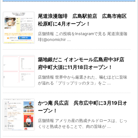
尾道浪漫珈琲 広島駅前店 広島市南区
松原町に4月オープン！
店舗情報 この投稿をInstagramで見る 尾道浪漫珈
琲(@onomichir ...
築地銀だこ イオンモール広島府中3F店
府中町大須に11月18日オープン！
店舗情報 世界中から厳選された、噛むほどに旨味
が溢れる「プリップリッのタコ」をご ...
かつ庵 呉広店 呉市広中町に3月19日オ
ープン！
店舗情報 アメリカ産の熟成チルドロースは、じっ
くりと熟成させることで、肉の旨味が ...