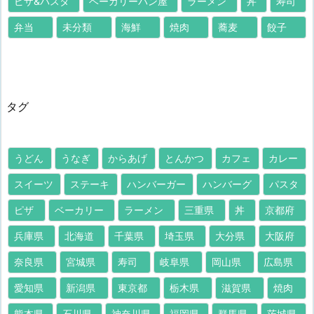
ピザ&パスタ
ベーカリーパン屋
ラーメン
丼
寿司
弁当
未分類
海鮮
焼肉
蕎麦
餃子
タグ
うどん
うなぎ
からあげ
とんかつ
カフェ
カレー
スイーツ
ステーキ
ハンバーガー
ハンバーグ
パスタ
ピザ
ベーカリー
ラーメン
三重県
丼
京都府
兵庫県
北海道
千葉県
埼玉県
大分県
大阪府
奈良県
宮城県
寿司
岐阜県
岡山県
広島県
愛知県
新潟県
東京都
栃木県
滋賀県
焼肉
熊本県
石川県
神奈川県
福岡県
群馬県
茨城県