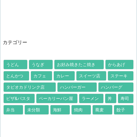
カテゴリー
うどん
うなぎ
お好み焼きたこ焼き
からあげ
とんかつ
カフェ
カレー
スイーツ店
ステーキ
タピオカドリンク店
ハンバーガー
ハンバーグ
ピザ&パスタ
ベーカリーパン屋
ラーメン
丼
寿司
弁当
未分類
海鮮
焼肉
蕎麦
餃子