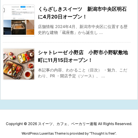
くらざしきスイーツ 新潟市中央区明石
に4月20日オープン！
店舗情報 2024年4月、新潟市中央区に位置する歴
史的な建物「蔵座敷」から誕生し ...
シャトレーゼ 小野店 小野市小野駅敷地
町に11月15日オープン！
本記事の内容、わかること（目次） ・魅力、こだ
わり、PR ・開店予定（ソース）、 ...
Copyright ©
2026
スイーツ、カフェ、ベーカリー速報
All Rights Reserved.
WordPress Luxeritas Theme is provided by "
Thought is free
".