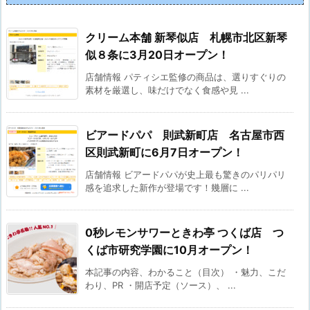
クリーム本舗 新琴似店 札幌市北区新琴
似８条に3月20日オープン！
店舗情報 パティシエ監修の商品は、選りすぐりの
素材を厳選し、味だけでなく食感や見 ...
ビアードパパ 則武新町店 名古屋市西
区則武新町に6月7日オープン！
店舗情報 ビアードパパが史上最も驚きのパリパリ
感を追求した新作が登場です！幾層に ...
0秒レモンサワーときわ亭 つくば店 つ
くば市研究学園に10月オープン！
本記事の内容、わかること（目次） ・魅力、こだ
わり、PR ・開店予定（ソース）、 ...