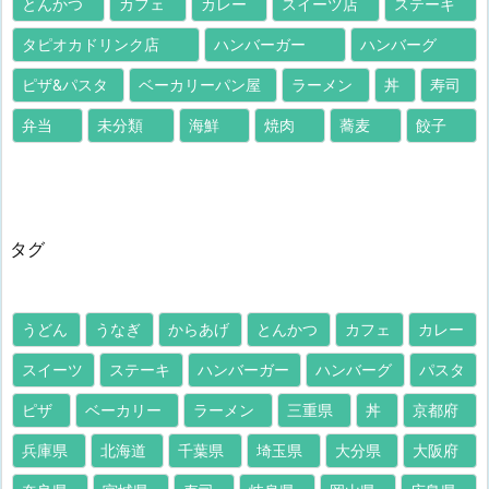
とんかつ
カフェ
カレー
スイーツ店
ステーキ
タピオカドリンク店
ハンバーガー
ハンバーグ
ピザ&パスタ
ベーカリーパン屋
ラーメン
丼
寿司
弁当
未分類
海鮮
焼肉
蕎麦
餃子
タグ
うどん
うなぎ
からあげ
とんかつ
カフェ
カレー
スイーツ
ステーキ
ハンバーガー
ハンバーグ
パスタ
ピザ
ベーカリー
ラーメン
三重県
丼
京都府
兵庫県
北海道
千葉県
埼玉県
大分県
大阪府