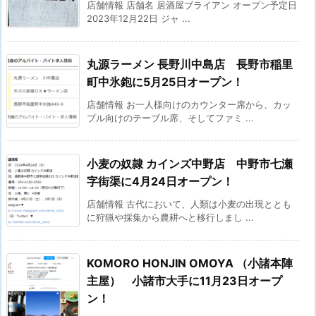
店舗情報 店舗名 居酒屋ブライアン オープン予定日
2023年12月22日 ジャ ...
丸源ラーメン 長野川中島店 長野市稲里
町中氷鉋に5月25日オープン！
店舗情報 お一人様向けのカウンター席から、カッ
プル向けのテーブル席、そしてファミ ...
小麦の奴隷 カインズ中野店 中野市七瀬
字街渠に4月24日オープン！
店舗情報 古代において、人類は小麦の出現ととも
に狩猟や採集から農耕へと移行しまし ...
KOMORO HONJIN OMOYA （小諸本陣
主屋） 小諸市大手に11月23日オープ
ン！