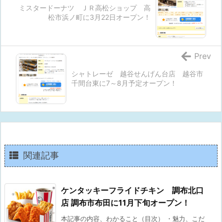
ミスタードーナツ ＪＲ高松ショップ 高
松市浜ノ町に3月22日オープン！
Prev
シャトレーゼ 越谷せんげん台店 越谷市
千間台東に7～8月予定オープン！
関連記事
ケンタッキーフライドチキン 調布北口
店 調布市布田に11月下旬オープン！
本記事の内容、わかること（目次） ・魅力、こだ