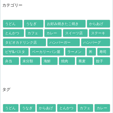
カテゴリー
うどん
うなぎ
お好み焼きたこ焼き
からあげ
とんかつ
カフェ
カレー
スイーツ店
ステーキ
タピオカドリンク店
ハンバーガー
ハンバーグ
ピザ&パスタ
ベーカリーパン屋
ラーメン
丼
寿司
弁当
未分類
海鮮
焼肉
蕎麦
餃子
タグ
うどん
うなぎ
からあげ
とんかつ
カフェ
カレー