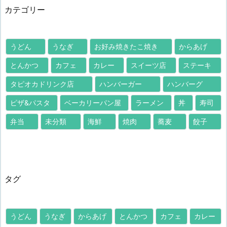
カテゴリー
うどん
うなぎ
お好み焼きたこ焼き
からあげ
とんかつ
カフェ
カレー
スイーツ店
ステーキ
タピオカドリンク店
ハンバーガー
ハンバーグ
ピザ&パスタ
ベーカリーパン屋
ラーメン
丼
寿司
弁当
未分類
海鮮
焼肉
蕎麦
餃子
タグ
うどん
うなぎ
からあげ
とんかつ
カフェ
カレー