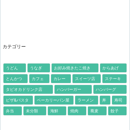
カテゴリー
うどん
うなぎ
お好み焼きたこ焼き
からあげ
とんかつ
カフェ
カレー
スイーツ店
ステーキ
タピオカドリンク店
ハンバーガー
ハンバーグ
ピザ&パスタ
ベーカリーパン屋
ラーメン
丼
寿司
弁当
未分類
海鮮
焼肉
蕎麦
餃子