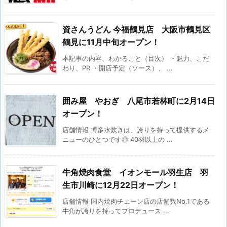
資さんうどん 今福鶴見店 大阪市鶴見区
鶴見に11月中旬オープン！
本記事の内容、わかること（目次） ・魅力、こだ
わり、PR ・開店予定（ソース）、 ...
囲み屋 やおぎ 八尾市若林町に2月14日
オープン！
店舗情報 博多水炊きは、誇りを持って提供するメ
ニューのひとつです◎ 40羽以上の ...
牛角焼肉食堂 イオンモール羽生店 羽
生市川崎に12月22日オープン！
店舗情報 国内焼肉チェーン店の店舗数No.1である
牛角が誇りを持ってプロデュース ...