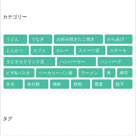
カテゴリー
うどん
うなぎ
お好み焼きたこ焼き
からあげ
とんかつ
カフェ
カレー
スイーツ店
ステーキ
タピオカドリンク店
ハンバーガー
ハンバーグ
ピザ&パスタ
ベーカリーパン屋
ラーメン
丼
寿司
弁当
未分類
海鮮
焼肉
蕎麦
餃子
タグ