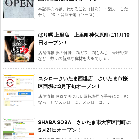
本記事の内容、わかること（目次） ・魅力、こだ
わり、PR ・開店予定（ソース）、 ...
ばり嗎 上里店 上里町神保原町に11月10
日オープン！
店舗情報 豚の背骨、鶏ガラ、鶏もみじ、香味野菜
など、数々の新鮮な食材を大釜でしゃ ...
スシローさいたま西堀店 さいたま市桜
区西堀に2月下旬オープン！
店舗情報 お得で美味しい回転寿司を手軽に楽しむ
なら、ぜひスシローに。スシローは、 ...
SHABA SOBA さいたま市大宮区門町に
5月21日オープン！