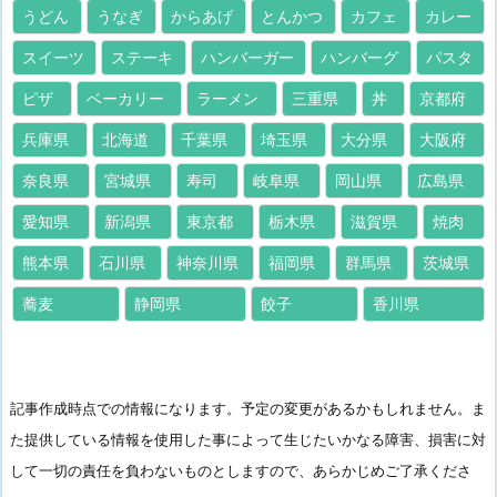
うどん
うなぎ
からあげ
とんかつ
カフェ
カレー
スイーツ
ステーキ
ハンバーガー
ハンバーグ
パスタ
ピザ
ベーカリー
ラーメン
三重県
丼
京都府
兵庫県
北海道
千葉県
埼玉県
大分県
大阪府
奈良県
宮城県
寿司
岐阜県
岡山県
広島県
愛知県
新潟県
東京都
栃木県
滋賀県
焼肉
熊本県
石川県
神奈川県
福岡県
群馬県
茨城県
蕎麦
静岡県
餃子
香川県
記事作成時点での情報になります。予定の変更があるかもしれません。ま
た提供している情報を使用した事によって生じたいかなる障害、損害に対
して一切の責任を負わないものとしますので、あらかじめご了承くださ