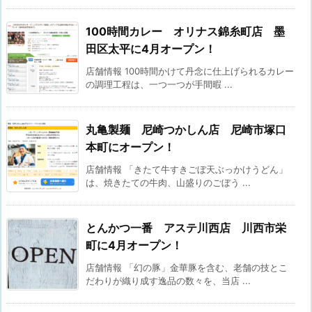
100時間カレー オリナス錦糸町店 墨
田区太平に4月オープン！
店舗情報 100時間かけて丹念に仕上げられるカレー
の調理工程は、一つ一つが手間暇 ...
丸亀製麺 尼崎つかしん店 尼崎市塚口
本町にオープン！
店舗情報 「きたて牛すきごぼ天ぶっかけうどん」
は、焼きたての牛肉、山盛りのごぼう ...
とんかつ一番 アステ川西店 川西市栄
町に4月オープン！
店舗情報 「幻の豚」金華豚を含む、老舗の技とこ
だわりが織り成す逸品の数々を、当店 ...