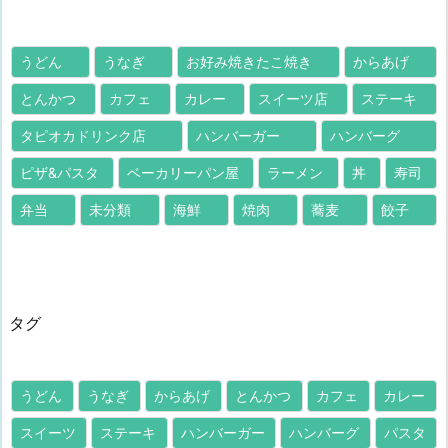
うどん
うなぎ
お好み焼きたこ焼き
からあげ
とんかつ
カフェ
カレー
スイーツ店
ステーキ
タピオカドリンク店
ハンバーガー
ハンバーグ
ピザ&パスタ
ベーカリーパン屋
ラーメン
丼
寿司
弁当
未分類
海鮮
焼肉
蕎麦
餃子
タグ
うどん
うなぎ
からあげ
とんかつ
カフェ
カレー
スイーツ
ステーキ
ハンバーガー
ハンバーグ
パスタ