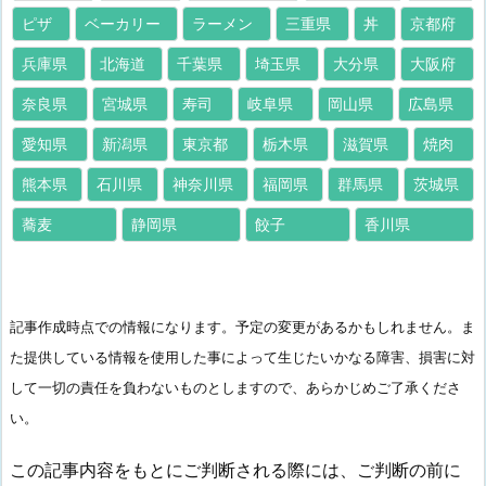
ピザ
ベーカリー
ラーメン
三重県
丼
京都府
兵庫県
北海道
千葉県
埼玉県
大分県
大阪府
奈良県
宮城県
寿司
岐阜県
岡山県
広島県
愛知県
新潟県
東京都
栃木県
滋賀県
焼肉
熊本県
石川県
神奈川県
福岡県
群馬県
茨城県
蕎麦
静岡県
餃子
香川県
記事作成時点での情報になります。予定の変更があるかもしれません。ま
た提供している情報を使用した事によって生じたいかなる障害、損害に対
して一切の責任を負わないものとしますので、あらかじめご了承くださ
い。
この記事内容をもとにご判断される際には、ご判断の前に