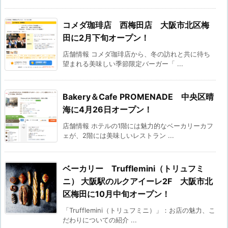
コメダ珈琲店 西梅田店 大阪市北区梅
田に2月下旬オープン！
店舗情報 コメダ珈琲店から、冬の訪れと共に待ち
望まれる美味しい季節限定バーガー「 ...
Bakery＆Cafe PROMENADE 中央区晴
海に4月26日オープン！
店舗情報 ホテルの1階には魅力的なベーカリーカフ
ェが、2階には美味しいレストラン ...
ベーカリー Trufflemini（トリュフミ
ニ） 大阪駅のルクアイーレ2F 大阪市北
区梅田に10月中旬オープン！
「Trufflemini（トリュフミニ）」：お店の魅力、こ
だわりについての紹介 ...