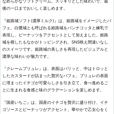
なめらかなソフトクリーム。スッキリとした味わいで、最
後の一口までおいしく楽しめます。
『姫路城ソフト(濃厚ミルク)』は、姫路城をイメージしたパ
フェ。白鷺城とも呼ばれる姫路城をパンナコッタと練乳で
表現し、ピーナッツをアクセントとして加えました。姫路
城を模したもなかがトッピングされ、SNS映え間違いなし
のスイーツです。姫路城の美しさを再現したビジュアルと
濃厚な味わいが魅力です。
『クレームブリュレ』は、表面はパリッと、中はトロッと
したカスタードが詰まった贅沢なパフェ。ブリュレの表面
に埋まったイチゴが可愛らしさを引き立て、食べ進めるご
とに生まれる食感と味のグラデーションを楽しめます。
『国産いちご』は、国産のイチゴを贅沢に盛り付け、イチ
ゴソースとピーナッツがアクセント。華やかで乙女心をく