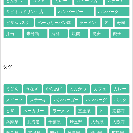
とんかつ
カフェ
カレー
スイーツ店
ステーキ
タピオカドリンク店
ハンバーガー
ハンバーグ
ピザ&パスタ
ベーカリーパン屋
ラーメン
丼
寿司
弁当
未分類
海鮮
焼肉
蕎麦
餃子
タグ
うどん
うなぎ
からあげ
とんかつ
カフェ
カレー
スイーツ
ステーキ
ハンバーガー
ハンバーグ
パスタ
ピザ
ベーカリー
ラーメン
三重県
丼
京都府
兵庫県
北海道
千葉県
埼玉県
大分県
大阪府
奈良県
宮城県
寿司
岐阜県
岡山県
広島県