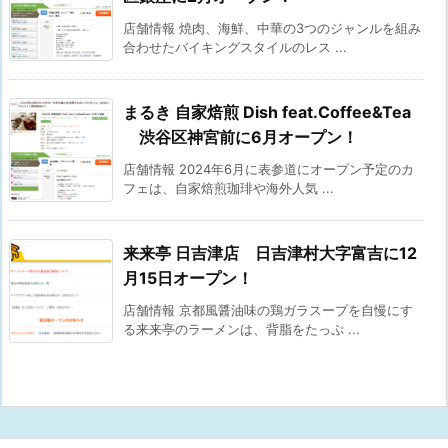
店舗情報 焼肉、海鮮、中華の3つのジャンルを組み
合わせたバイキングスタイルのレス ...
まるき 自家焙煎 Dish feat.Coffee&Tea
渋谷区神宮前に6月オープン！
店舗情報 2024年6月に表参道にオープン予定のカ
フェは、自家焙煎珈琲や海外人気 ...
来来亭 日吉津店 日吉津村大字富吉に12
月15日オープン！
店舗情報 京都風醤油味の鶏ガラスープを自慢にす
る来来亭のラーメンは、背脂をたっぷ ...