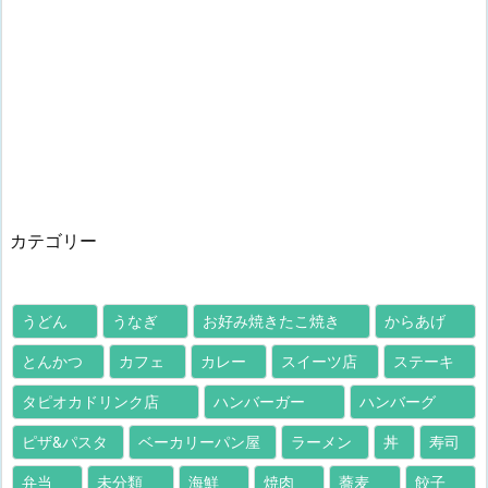
カテゴリー
うどん
うなぎ
お好み焼きたこ焼き
からあげ
とんかつ
カフェ
カレー
スイーツ店
ステーキ
タピオカドリンク店
ハンバーガー
ハンバーグ
ピザ&パスタ
ベーカリーパン屋
ラーメン
丼
寿司
弁当
未分類
海鮮
焼肉
蕎麦
餃子