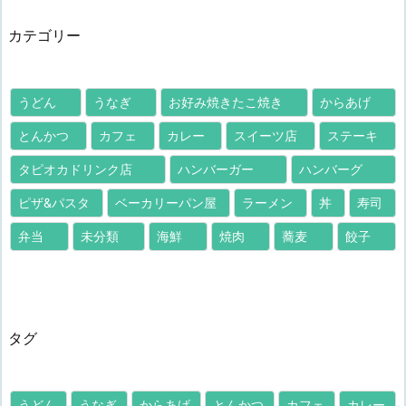
カテゴリー
うどん
うなぎ
お好み焼きたこ焼き
からあげ
とんかつ
カフェ
カレー
スイーツ店
ステーキ
タピオカドリンク店
ハンバーガー
ハンバーグ
ピザ&パスタ
ベーカリーパン屋
ラーメン
丼
寿司
弁当
未分類
海鮮
焼肉
蕎麦
餃子
タグ
うどん
うなぎ
からあげ
とんかつ
カフェ
カレー