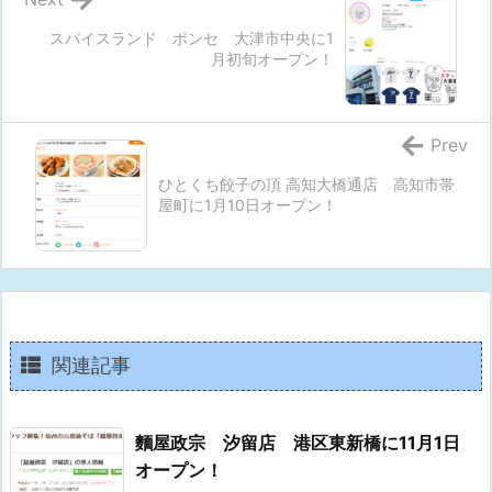
スパイスランド ポンセ 大津市中央に1
月初旬オープン！
Prev
ひとくち餃子の頂 高知大橋通店 高知市帯
屋町に1月10日オープン！
関連記事
麵屋政宗 汐留店 港区東新橋に11月1日
オープン！