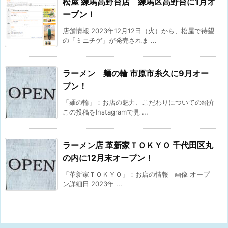
松屋 練馬高野台店 練馬区高野台に1月オ
ープン！
店舗情報 2023年12月12日（火）から、松屋で待望
の「ミニチゲ」が発売されま ...
ラーメン 麺の輪 市原市糸久に9月オー
プン！
「麺の輪」：お店の魅力、こだわりについての紹介
この投稿をInstagramで見 ...
ラーメン店 革新家ＴＯＫＹＯ 千代田区丸
の内に12月末オープン！
「革新家ＴＯＫＹＯ」：お店の情報 画像 オープ
ン詳細日 2023年 ...