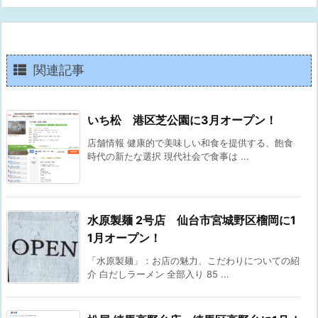
関連記事
いち松 港区芝公園に3月オープン！
店舗情報 健康的で美味しい和食を提供する、飽食
時代の新たな選択 現代社会で食事は ...
水原製麺 2号店 仙台市宮城野区榴岡に1
1月オープン！
「水原製麺」：お店の魅力、こだわりについての紹
介 白だしラーメン 全部入り 85 ...