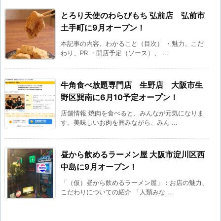
とろり天使のわらびもち 弘前店 弘前市
土手町に9月オープン！
本記事の内容、わかること（目次） ・魅力、こだ
わり、PR ・開店予定（ソース）、 ...
牛角食べ放題専門店 生野店 大阪市生
野区巽南に6月10予定オープン！
店舗情報 焼肉を食べると、みんなが元気になりま
す。美味しいお肉を囲みながら、みん ...
昼から飲めるラーメン屋 大阪市淀川区西
中島に9月オープン！
「（仮）昼から飲めるラーメン屋」：お店の魅力、
こだわりについての紹介 「人類みな ...