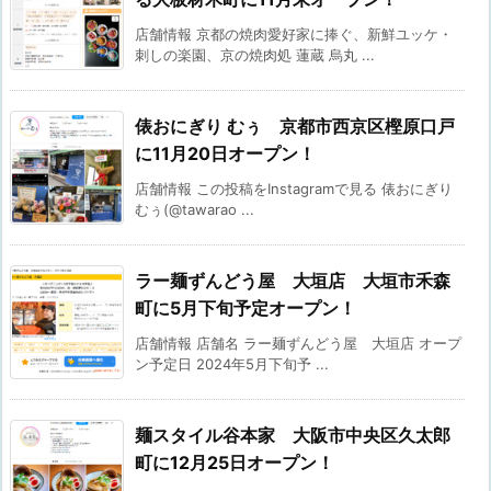
店舗情報 京都の焼肉愛好家に捧ぐ、新鮮ユッケ・
刺しの楽園、京の焼肉処 蓮蔵 烏丸 ...
俵おにぎり むぅ 京都市西京区樫原口戸
に11月20日オープン！
店舗情報 この投稿をInstagramで見る 俵おにぎり
むぅ(@tawarao ...
ラー麺ずんどう屋 大垣店 大垣市禾森
町に5月下旬予定オープン！
店舗情報 店舗名 ラー麺ずんどう屋 大垣店 オープ
ン予定日 2024年5月下旬予 ...
麺スタイル谷本家 大阪市中央区久太郎
町に12月25日オープン！