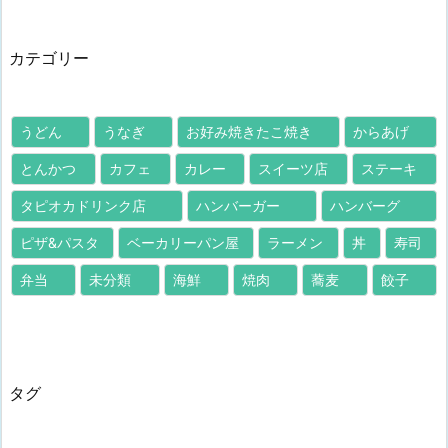
カテゴリー
うどん
うなぎ
お好み焼きたこ焼き
からあげ
とんかつ
カフェ
カレー
スイーツ店
ステーキ
タピオカドリンク店
ハンバーガー
ハンバーグ
ピザ&パスタ
ベーカリーパン屋
ラーメン
丼
寿司
弁当
未分類
海鮮
焼肉
蕎麦
餃子
タグ