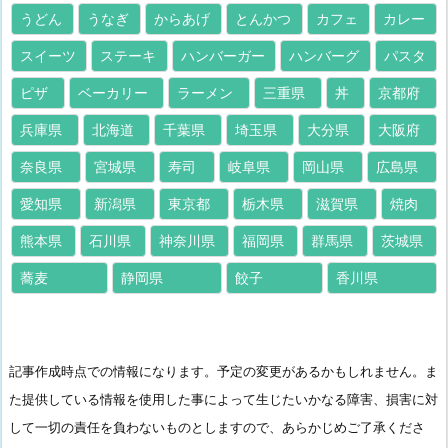
うどん
うなぎ
からあげ
とんかつ
カフェ
カレー
スイーツ
ステーキ
ハンバーガー
ハンバーグ
パスタ
ピザ
ベーカリー
ラーメン
三重県
丼
京都府
兵庫県
北海道
千葉県
埼玉県
大分県
大阪府
奈良県
宮城県
寿司
岐阜県
岡山県
広島県
愛知県
新潟県
東京都
栃木県
滋賀県
焼肉
熊本県
石川県
神奈川県
福岡県
群馬県
茨城県
蕎麦
静岡県
餃子
香川県
記事作成時点での情報になります。予定の変更があるかもしれません。ま
た提供している情報を使用した事によって生じたいかなる障害、損害に対
して一切の責任を負わないものとしますので、あらかじめご了承くださ