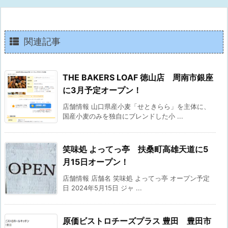
関連記事
THE BAKERS LOAF 徳山店 周南市銀座
に3月予定オープン！
店舗情報 山口県産小麦「せときらら」を主体に、
国産小麦のみを独自にブレンドした小 ...
笑味処 よってっ亭 扶桑町高雄天道に5
月15日オープン！
店舗情報 店舗名 笑味処 よってっ亭 オープン予定
日 2024年5月15日 ジャ ...
原価ビストロチーズプラス 豊田 豊田市