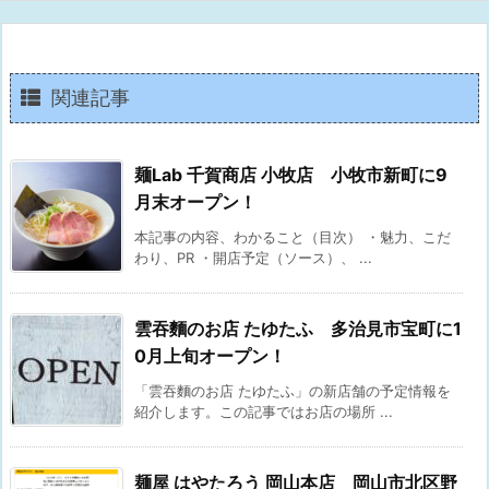
関連記事
麺Lab 千賀商店 小牧店 小牧市新町に9
月末オープン！
本記事の内容、わかること（目次） ・魅力、こだ
わり、PR ・開店予定（ソース）、 ...
雲吞麵のお店 たゆたふ 多治見市宝町に1
0月上旬オープン！
「雲吞麵のお店 たゆたふ」の新店舗の予定情報を
紹介します。この記事ではお店の場所 ...
麺屋 はやたろう 岡山本店 岡山市北区野