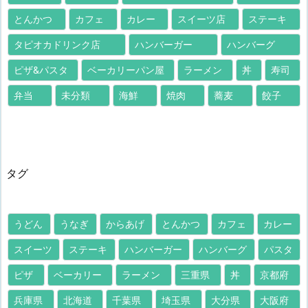
とんかつ
カフェ
カレー
スイーツ店
ステーキ
タピオカドリンク店
ハンバーガー
ハンバーグ
ピザ&パスタ
ベーカリーパン屋
ラーメン
丼
寿司
弁当
未分類
海鮮
焼肉
蕎麦
餃子
タグ
うどん
うなぎ
からあげ
とんかつ
カフェ
カレー
スイーツ
ステーキ
ハンバーガー
ハンバーグ
パスタ
ピザ
ベーカリー
ラーメン
三重県
丼
京都府
兵庫県
北海道
千葉県
埼玉県
大分県
大阪府