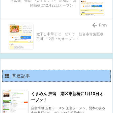
らぁ麺 善治 -ＺＥＮＪＩ- 新橋店 港
区新橋に12月22日オープン！
Prev
煮干し中華そば ぜくう 仙台市青葉区春
日町に12月上旬オープン！
関連記事
くまめん 汐留 港区東新橋に1月10日オ
ープン！
店舗情報 玉名ラーメン 玉名ラーメン、熊本の誇る
名物料理です。ゲンコツを超強火で ...