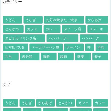
カテゴリー
うどん
うなぎ
お好み焼きたこ焼き
からあげ
とんかつ
カフェ
カレー
スイーツ店
ステーキ
タピオカドリンク店
ハンバーガー
ハンバーグ
ピザ&パスタ
ベーカリーパン屋
ラーメン
丼
寿司
弁当
未分類
海鮮
焼肉
蕎麦
餃子
タグ
うどん
うなぎ
からあげ
とんかつ
カフェ
カレー