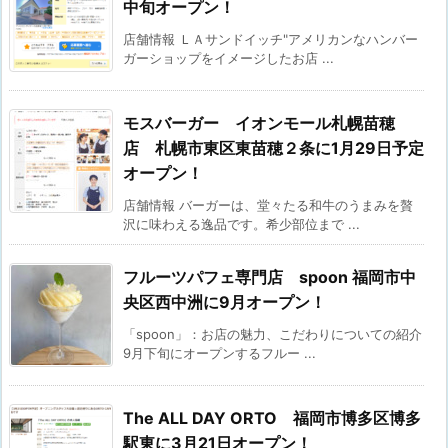
中旬オープン！
店舗情報 ＬＡサンドイッチ"アメリカンなハンバー
ガーショップをイメージしたお店 ...
モスバーガー イオンモール札幌苗穂
店 札幌市東区東苗穂２条に1月29日予定
オープン！
店舗情報 バーガーは、堂々たる和牛のうまみを贅
沢に味わえる逸品です。希少部位まで ...
フルーツパフェ専門店 spoon 福岡市中
央区西中洲に9月オープン！
「spoon」：お店の魅力、こだわりについての紹介
9月下旬にオープンするフルー ...
The ALL DAY ORTO 福岡市博多区博多
駅東に3月21日オープン！