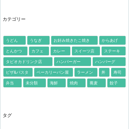
カテゴリー
うどん
うなぎ
お好み焼きたこ焼き
からあげ
とんかつ
カフェ
カレー
スイーツ店
ステーキ
タピオカドリンク店
ハンバーガー
ハンバーグ
ピザ&パスタ
ベーカリーパン屋
ラーメン
丼
寿司
弁当
未分類
海鮮
焼肉
蕎麦
餃子
タグ