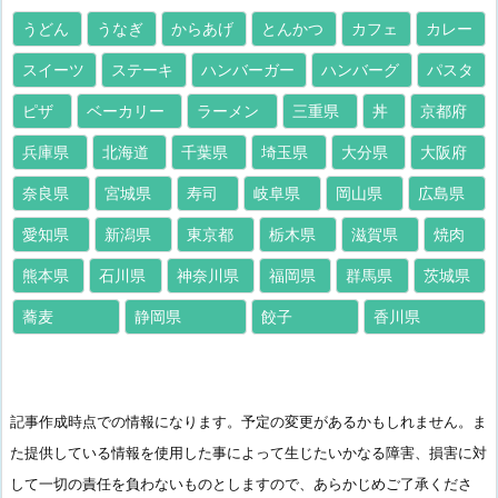
うどん
うなぎ
からあげ
とんかつ
カフェ
カレー
スイーツ
ステーキ
ハンバーガー
ハンバーグ
パスタ
ピザ
ベーカリー
ラーメン
三重県
丼
京都府
兵庫県
北海道
千葉県
埼玉県
大分県
大阪府
奈良県
宮城県
寿司
岐阜県
岡山県
広島県
愛知県
新潟県
東京都
栃木県
滋賀県
焼肉
熊本県
石川県
神奈川県
福岡県
群馬県
茨城県
蕎麦
静岡県
餃子
香川県
記事作成時点での情報になります。予定の変更があるかもしれません。ま
た提供している情報を使用した事によって生じたいかなる障害、損害に対
して一切の責任を負わないものとしますので、あらかじめご了承くださ