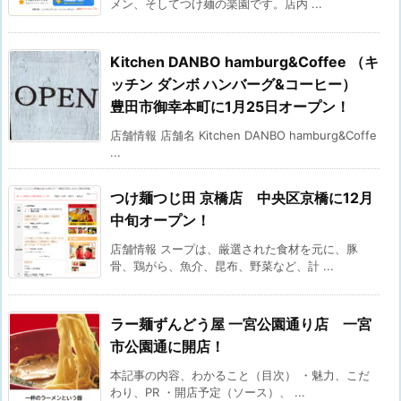
メン、そしてつけ麺の楽園です。店内 ...
Kitchen DANBO hamburg&Coffee （キ
ッチン ダンボ ハンバーグ&コーヒー）
豊田市御幸本町に1月25日オープン！
店舗情報 店舗名 Kitchen DANBO hamburg&Coffe
...
つけ麺つじ田 京橋店 中央区京橋に12月
中旬オープン！
店舗情報 スープは、厳選された食材を元に、豚
骨、鶏がら、魚介、昆布、野菜など、計 ...
ラー麺ずんどう屋 一宮公園通り店 一宮
市公園通に開店！
本記事の内容、わかること（目次） ・魅力、こだ
わり、PR ・開店予定（ソース）、 ...