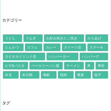
カテゴリー
うどん
うなぎ
お好み焼きたこ焼き
からあげ
とんかつ
カフェ
カレー
スイーツ店
ステーキ
タピオカドリンク店
ハンバーガー
ハンバーグ
ピザ&パスタ
ベーカリーパン屋
ラーメン
丼
寿司
弁当
未分類
海鮮
焼肉
蕎麦
餃子
タグ