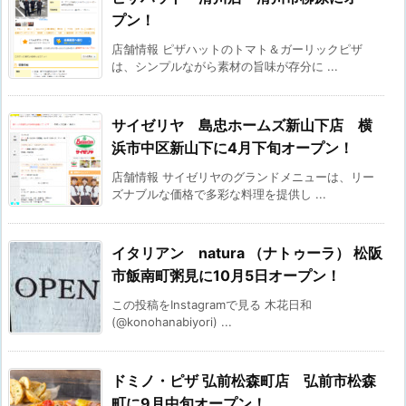
プン！
店舗情報 ピザハットのトマト＆ガーリックピザ
は、シンプルながら素材の旨味が存分に ...
サイゼリヤ 島忠ホームズ新山下店 横
浜市中区新山下に4月下旬オープン！
店舗情報 サイゼリヤのグランドメニューは、リー
ズナブルな価格で多彩な料理を提供し ...
イタリアン natura （ナトゥーラ） 松阪
市飯南町粥見に10月5日オープン！
この投稿をInstagramで見る 木花日和
(@konohanabiyori) ...
ドミノ・ピザ 弘前松森町店 弘前市松森
町に9月中旬オープン！