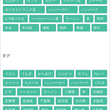
とんかつ
カフェ
カレー
スイーツ店
ステーキ
タピオカドリンク店
ハンバーガー
ハンバーグ
ピザ&パスタ
ベーカリーパン屋
ラーメン
丼
寿司
弁当
未分類
海鮮
焼肉
蕎麦
餃子
タグ
うどん
うなぎ
からあげ
とんかつ
カフェ
カレー
スイーツ
ステーキ
ハンバーガー
ハンバーグ
パスタ
ピザ
ベーカリー
ラーメン
三重県
丼
京都府
兵庫県
北海道
千葉県
埼玉県
大分県
大阪府
奈良県
宮城県
寿司
岐阜県
岡山県
広島県