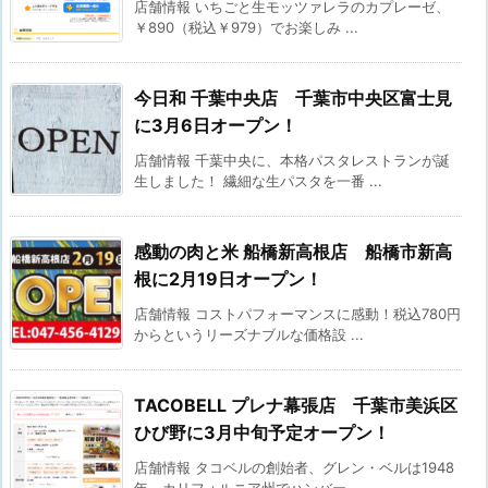
店舗情報 いちごと生モッツァレラのカプレーゼ、
￥890（税込￥979）でお楽しみ ...
今日和 千葉中央店 千葉市中央区富士見
に3月6日オープン！
店舗情報 千葉中央に、本格パスタレストランが誕
生しました！ 繊細な生パスタを一番 ...
感動の肉と米 船橋新高根店 船橋市新高
根に2月19日オープン！
店舗情報 コストパフォーマンスに感動！税込780円
からというリーズナブルな価格設 ...
TACOBELL プレナ幕張店 千葉市美浜区
ひび野に3月中旬予定オープン！
店舗情報 タコベルの創始者、グレン・ベルは1948
年、カリフォルニア州でハンバー ...