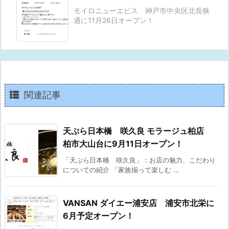
モイロニューエビス 神戸市中央区北長狭
通に11月26日オープン！
関連記事
天ぷら日本橋 咲久良 モラージュ柏店
柏市大山台に9月11日オープン！
「天ぷら日本橋 咲久良」：お店の魅力、こだわり
についての紹介 「家族揃って楽しむ ...
VANSAN ダイエー浦安店 浦安市北栄に
6月予定オープン！