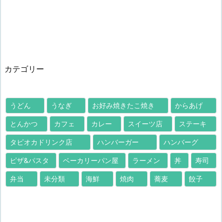
カテゴリー
うどん
うなぎ
お好み焼きたこ焼き
からあげ
とんかつ
カフェ
カレー
スイーツ店
ステーキ
タピオカドリンク店
ハンバーガー
ハンバーグ
ピザ&パスタ
ベーカリーパン屋
ラーメン
丼
寿司
弁当
未分類
海鮮
焼肉
蕎麦
餃子