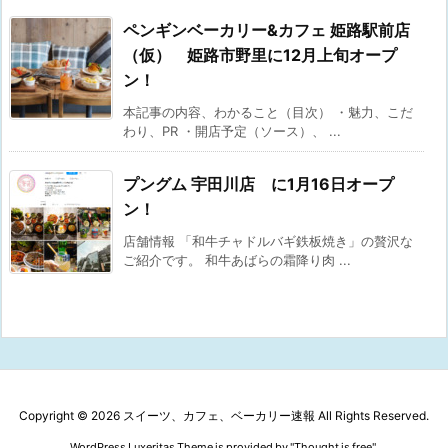
ペンギンベーカリー&カフェ 姫路駅前店
（仮） 姫路市野里に12月上旬オープ
ン！
本記事の内容、わかること（目次） ・魅力、こだ
わり、PR ・開店予定（ソース）、 ...
プングム 宇田川店 に1月16日オープ
ン！
店舗情報 「和牛チャドルバギ鉄板焼き」の贅沢な
ご紹介です。 和牛あばらの霜降り肉 ...
Copyright ©
2026
スイーツ、カフェ、ベーカリー速報
All Rights Reserved.
WordPress Luxeritas Theme is provided by "
Thought is free
".