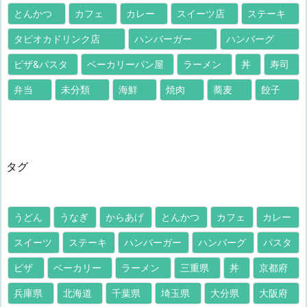
とんかつ
カフェ
カレー
スイーツ店
ステーキ
タピオカドリンク店
ハンバーガー
ハンバーグ
ピザ&パスタ
ベーカリーパン屋
ラーメン
丼
寿司
弁当
未分類
海鮮
焼肉
蕎麦
餃子
タグ
うどん
うなぎ
からあげ
とんかつ
カフェ
カレー
スイーツ
ステーキ
ハンバーガー
ハンバーグ
パスタ
ピザ
ベーカリー
ラーメン
三重県
丼
京都府
兵庫県
北海道
千葉県
埼玉県
大分県
大阪府