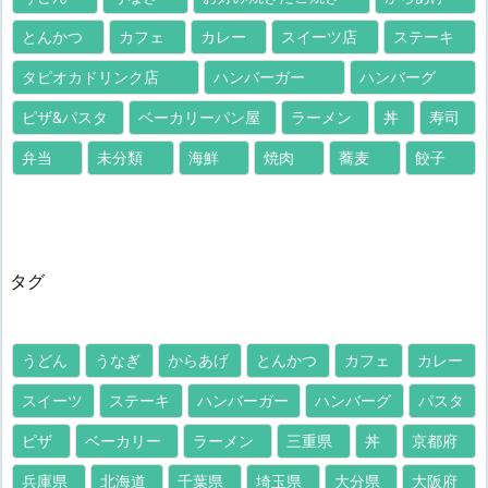
とんかつ
カフェ
カレー
スイーツ店
ステーキ
タピオカドリンク店
ハンバーガー
ハンバーグ
ピザ&パスタ
ベーカリーパン屋
ラーメン
丼
寿司
弁当
未分類
海鮮
焼肉
蕎麦
餃子
タグ
うどん
うなぎ
からあげ
とんかつ
カフェ
カレー
スイーツ
ステーキ
ハンバーガー
ハンバーグ
パスタ
ピザ
ベーカリー
ラーメン
三重県
丼
京都府
兵庫県
北海道
千葉県
埼玉県
大分県
大阪府